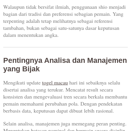
Walaupun tidak bersifat ilmiah, penggunaan shio menjadi
bagian dari tradisi dan preferensi sebagian pemain. Yang
terpenting adalah tetap melihatnya sebagai referensi
tambahan, bukan sebagai satu-satunya dasar keputusan
dalam menentukan angka.
Pentingnya Analisa dan Manajemen
yang Bijak
Mengikuti update
togel macau
hari ini sebaiknya selalu
disertai analisa yang terukur. Mencatat result secara
konsisten dan mengevaluasi tren secara berkala membantu
pemain memahami perubahan pola. Dengan pendekatan
berbasis data, keputusan dapat dibuat lebih rasional.
Selain analisa, manajemen juga memegang peran penting.
Menentukan batasan nominal dan bermain secara disiplin