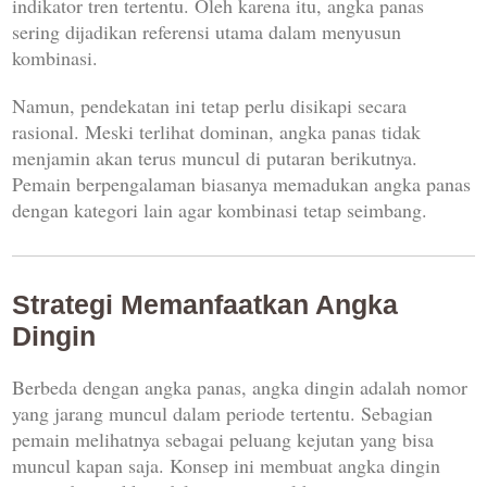
indikator tren tertentu. Oleh karena itu, angka panas
sering dijadikan referensi utama dalam menyusun
kombinasi.
Namun, pendekatan ini tetap perlu disikapi secara
rasional. Meski terlihat dominan, angka panas tidak
menjamin akan terus muncul di putaran berikutnya.
Pemain berpengalaman biasanya memadukan angka panas
dengan kategori lain agar kombinasi tetap seimbang.
Strategi Memanfaatkan Angka
Dingin
Berbeda dengan angka panas, angka dingin adalah nomor
yang jarang muncul dalam periode tertentu. Sebagian
pemain melihatnya sebagai peluang kejutan yang bisa
muncul kapan saja. Konsep ini membuat angka dingin