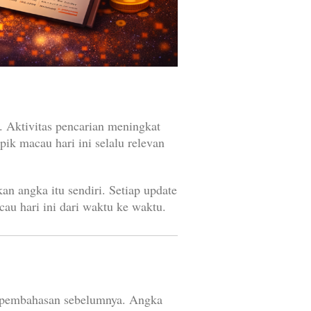
. Aktivitas pencarian meningkat
ik macau hari ini selalu relevan
kan angka itu sendiri. Setiap update
u hari ini dari waktu ke waktu.
an pembahasan sebelumnya. Angka