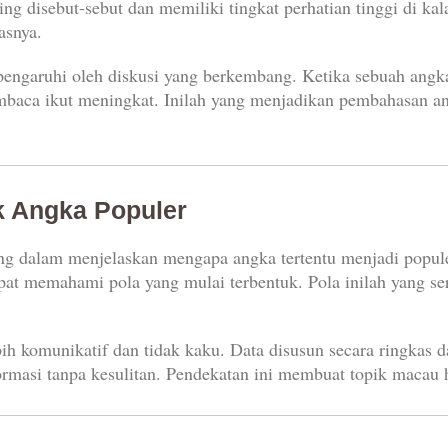
ring disebut-sebut dan memiliki tingkat perhatian tinggi di 
asnya.
dipengaruhi oleh diskusi yang berkembang. Ketika sebuah ang
baca ikut meningkat. Inilah yang menjadikan pembahasan ang
ik Angka Populer
ing dalam menjelaskan mengapa angka tertentu menjadi popu
pat memahami pola yang mulai terbentuk. Pola inilah yang ser
ebih komunikatif dan tidak kaku. Data disusun secara ringkas
rmasi tanpa kesulitan. Pendekatan ini membuat topik macau h