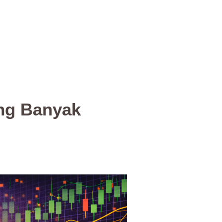
ing Banyak