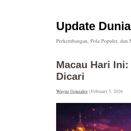
Update Dunia
Perkembangan, Pola Populer, dan 
Macau Hari Ini
Dicari
Wayne Gonzalez
|
February 5, 2026