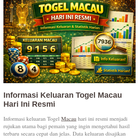
Informasi Keluaran Togel Macau
Hari Ini Resmi
Informasi keluaran Togel
Macau
hari ini resmi menjadi
rujukan utama bagi pemain yang ingin mengetahui hasil
terbaru secara cepat dan jelas. Data keluaran disajikan