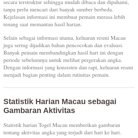
secara terstruktur sehingga mudah dibaca dan dipahami,
tanpa perlu mencari dari banyak sumber berbeda.
Kejelasan informasi ini membuat pemain merasa lebih
tenang saat memantau hasil harian.
Selain sebagai informasi utama, keluaran resmi Macau
juga sering dijadikan bahan pencocokan dan evaluasi.
Banyak pemain membandingkan hasil hari ini dengan
periode sebelumnya untuk melihat pergerakan angka.
Dengan informasi yang konsisten dan rapi, keluaran resmi
menjadi bagian penting dalam rutinitas pemain.
Statistik Harian Macau sebagai
Gambaran Aktivitas
Statistik harian Togel Macau memberikan gambaran
tentang aktivitas angka yang terjadi dari hari ke hari.